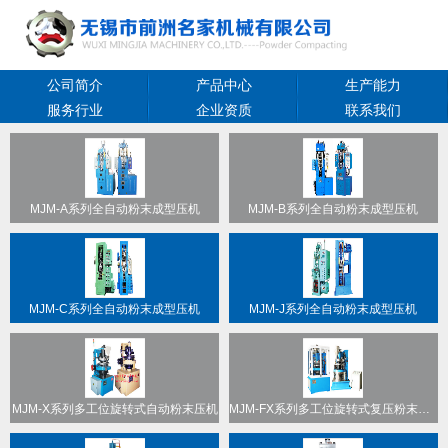
公司简介
产品中心
生产能力
服务行业
企业资质
联系我们
MJM-A系列全自动粉末成型压机
MJM-B系列全自动粉末成型压机
MJM-C系列全自动粉末成型压机
MJM-J系列全自动粉末成型压机
MJM-X系列多工位旋转式自动粉末压机
MJM-FX系列多工位旋转式复压粉末压机